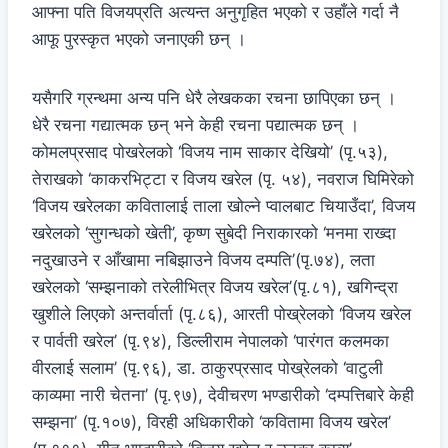
आफ्ना पति विजयप्रति अत्यन्त अनुगृहित भएको र उहाँले गर्दा नै
आफू पुरस्कृत भएको जनाएकी छन् ।
यसैगरि ग्रन्थमा अन्य पनि धेरै लेखकका रचना छापिएका छन् ।
धेरै रचना गद्यात्मक छन् भने केही रचना पद्यात्मक छन् ।
कोमलप्रसाद पोखरेलको ‘विजय नाम साकार देखियो’ (पृ.५३),
तेराखको ‘काकरभिट्टा र विजय खरेल (पृ. ५४), नवराज घिमिरेको
‘विजय खरेलका कवितालाई ताला खोल्ने प्वालबाट चियाउँदा’, विजय
खरेलको ‘सुगन्धको खेती’, कृष्ण सुबेदी निराकारको ‘मनमा राख्दा
नदुखाउने र आँखामा नबिझाउने विजय दम्पति’(पृ.७४), लता
खरेलको ‘सम्झनाको तरेलीभित्र विजय खरेल’(पृ.८१), खगिन्द्रा
खुशीले लिएको अन्तर्वार्ता (पृ.८६), आरती पोख्रेलको ‘विजय खरेल
र पार्वती खरेल’ (पृ.९४), डिल्लीराम नेपालको ‘पारंगत कलमका
वीरलाई सलाम’ (पृ.९६), डा. ठाकुरप्रसाद पोख्रेलको ‘वाटुली
काव्यमा नारी चेतना’ (पृ.९७), देवीचरण भण्डारीको ‘दम्पत्तिबारे केही
सम्झना’ (पृ.१०७), विरही अधिकारीको ‘कवितामा विजय खरेल’