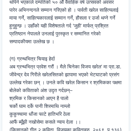
थपिने भएकाले दम्पतिको ५० औं वैवाहिक वर्ष उत्सवको अवसर
पारेर अभिनन्दनले सम्मान गरिएको हो । पार्वती खरेल साहित्यलाई
माया गर्ने, साहित्यकारलाई सम्मान गर्ने, हौसला र उर्जा थप्ने गर्ने
हुनुहुन्छ । उहाँको यही विशेषताले गर्द ‘जुही’ मार्फत् प्रश्रित
प्रतिष्ठान नेपालले उनलाई पुरस्कृत र सम्मानित गरेको
सम्पादकीयमा उल्लेख छ ।
(ग) ग्रन्थभित्र चियाइ हेर्दा
अब ग्रन्थभित्र प्रवेश गरौं । मैले चिनेका विजय खरेल’ मा प्रा.डा.
जीवेन्द्र देव गिरीले खरेलसितको झापामा भएको भेटघाटको प्रसंग
उल्लेख गरेका छन् । उनले कवि खरेल किसान र श्रमिकका पक्षमा
बोलेको कविताको अंश उदृत गर्दछन्–
श्रमिक र किसानको आएन है पालो
चर्को घाम दर्के पानी शिरमाथि नाम्लो
कुकुच्चामा धाँजा फाटे हातिभरि ठेला
आफैं ब्यूँझी नखोसेमा कसले न्याय देला ।।
(किसानको गीत २ कविता, विजयका कविताहरु, २०६९, पृ १३६)