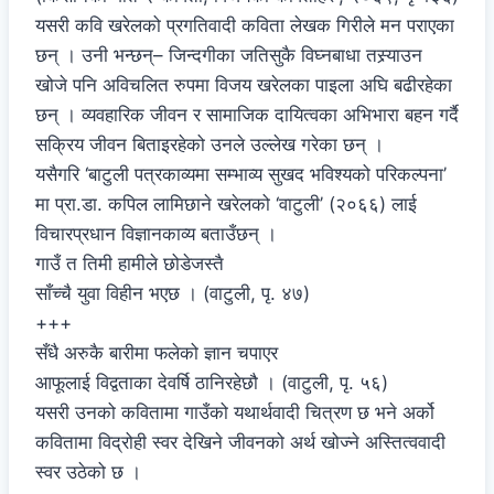
यसरी कवि खरेलको प्रगतिवादी कविता लेखक गिरीले मन पराएका
छन् । उनी भन्छन्– जिन्दगीका जतिसुकै विघ्नबाधा तस्र्याउन
खोजे पनि अविचलित रुपमा विजय खरेलका पाइला अघि बढीरहेका
छन् । व्यवहारिक जीवन र सामाजिक दायित्वका अभिभारा बहन गर्दै
सक्रिय जीवन बिताइरहेको उनले उल्लेख गरेका छन् ।
यसैगरि ‘बाटुली पत्रकाव्यमा सम्भाव्य सुखद भविश्यको परिकल्पना’
मा प्रा.डा. कपिल लामिछाने खरेलको ‘वाटुली’ (२०६६) लाई
विचारप्रधान विज्ञानकाव्य बताउँछन् ।
गाउँ त तिमी हामीले छोडेजस्तै
साँच्चै युवा विहीन भएछ । (वाटुली, पृ. ४७)
+++
सँधै अरुकै बारीमा फलेको ज्ञान चपाएर
आफूलाई विद्वताका देवर्षि ठानिरहेछौ । (वाटुली, पृ. ५६)
यसरी उनको कवितामा गाउँको यथार्थवादी चित्रण छ भने अर्को
कवितामा विद्रोही स्वर देखिने जीवनको अर्थ खोज्ने अस्तित्ववादी
स्वर उठेको छ ।