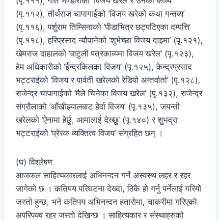
(पृ.१११), गीत भण्डारीको ‘विजय खरेल र उनका काव्य’
(पृ.११२), तीर्थराज चापागाईको ‘विजय खरेको कथा गन्तव्य’
(पृ.११६), पर्शुराम तिम्सिनाको ‘पीडाभित्र छट्पटिएका दम्पत्ति’
(पृ.११८), हरिप्रसाद न्यौपानेको ‘शुभेच्छा विजय दाइमा’ (पृ.१२१),
खेमराज दाहालको ‘वाटुली पत्रकाव्यमा विजय खरेल’ (पृ.१२३),
हेम अधिकारीको ‘ईन्द्रकिलका विजय’ (पृ.१२५), केन्द्रप्रसाद
भट्टराईको ‘विजय र पार्वती खरेलको रेडियो अन्तर्वार्ता’ (पृ.१२८),
राजेन्द्र चापागाईको ‘मैले चिनेका विजय खरेल’ (पृ.१३२), राजेन्द्र
संग्रौलाको ‘आँखीझ्यालबाट हेर्दा विजय’ (पृ.१३५), जयन्ती
खरेलको ‘ऐनामा हेर्छु, आमालाई देख्छु’ (पृ.१४०) र शुभद्रा
भट्टराईको ‘प्रेरक व्यक्तित्व विजय’ संग्रहित छन् ।
(घ) विश्लेषण
आजकल साहित्यकारलाई अभिनन्दन गर्ने अस्वस्थ लहर र रहर
जागेको छ । कतिपय परिघटना देख्दा, ठिकै हो गर्नु पर्नेलाई गरियो
जस्तो हुन्छ, भने कतिपय अभिनन्दन हतारोमा, चाकरीमा गरिएको
अपरिपक्व रहर जस्तो देखिन्छ । साहित्यकार र संस्थाहरुको