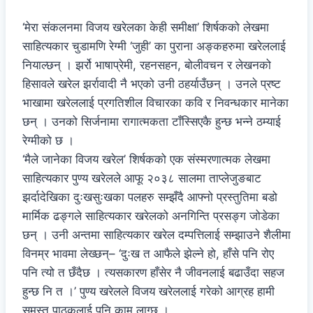
‘मेरा संकलनमा विजय खरेलका केही समीक्षा’ शिर्षकको लेखमा
साहित्यकार चुडामणि रेग्मी ‘जुही’ का पुराना अङ्कहरुमा खरेललाई
नियाल्छन् । झर्रो भाषाप्रेमी, रहनसहन, बोलीवचन र लेखनको
हिसावले खरेल झर्रावादी नै भएको उनी ठहर्याउँछन् । उनले प्रष्ट
भाखामा खरेललाई प्रगतिशील विचारका कवि र निवन्धकार मानेका
छन् । उनको सिर्जनामा रागात्मकता टाँस्सिएकै हुन्छ भन्ने ठम्याई
रेग्मीको छ ।
‘मैले जानेका विजय खरेल’ शिर्षकको एक संस्मरणात्मक लेखमा
साहित्यकार पुण्य खरेलले आफू २०३८ सालमा ताप्लेजुङबाट
झर्दादेखिका दुःखसुःखका पलहरु सम्झँदै आफ्नो प्रस्तुतिमा बडो
मार्मिक ढङ्गले साहित्यकार खरेलको अनगिन्ति प्रसङ्ग जोडेका
छन् । उनी अन्तमा साहित्यकार खरेल दम्पत्तिलाई सम्झाउने शैलीमा
विनम्र भावमा लेख्छन्– ‘दुःख त आफैले झेल्ने हो, हाँसे पनि रोए
पनि त्यो त छँदैछ । त्यसकारण हाँसेर नै जीवनलाई बढाउँदा सहज
हुन्छ नि त ।’ पुण्य खरेलले विजय खरेललाई गरेको आग्रह हामी
समस्त पाठकलाई पनि काम लाग्छ ।