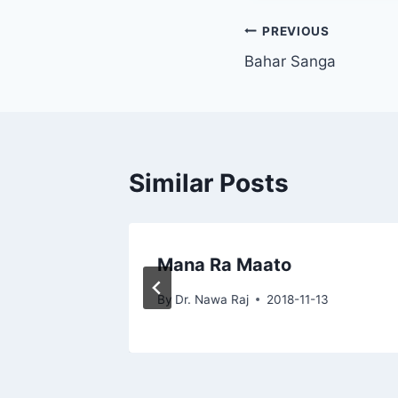
Post
PREVIOUS
Bahar Sanga
navigation
Similar Posts
ro
Mana Ra Maato
3
By
Dr. Nawa Raj
2018-11-13