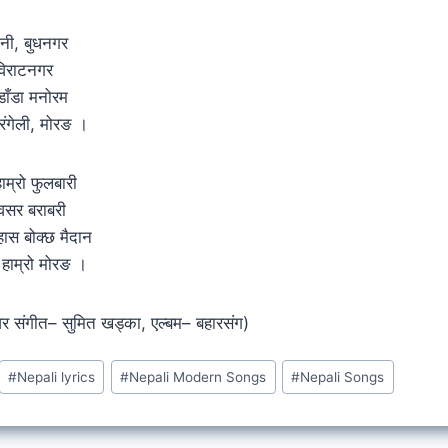
ानी, बुधनगर
विराटनगर
डाँडा मनोरम
रंगेली, मोरङ ।
ाम्रो फुलबारी
सर बराबरी
ास बोक्छ मैदान
न हाम्रो मोरङ ।
्वर संगीत– सुमित खड्का, एल्बम– बहारसंग)
#
Nepali lyrics
#
Nepali Modern Songs
#
Nepali Songs