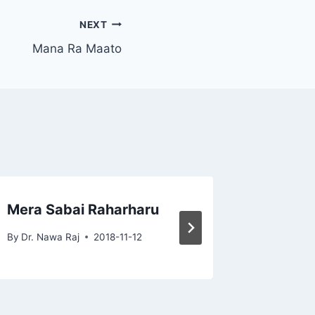
NEXT
Mana Ra Maato
Mera Sabai Raharharu
Bahar 
By
Dr. Nawa Raj
2018-11-12
By
Dr. Naw