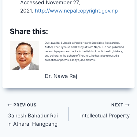
Accessed November 27,
2021.
http://www.nepalcopyright.gov.np
Share this:
Dr. Nawa Raj Subba is a Public Health Specialist, Researcher,
Author, Poet, Lyricist, and Essayist from Nepal. He has published
research papers and books in the fields of public health, history,
and culture. In the sphere of literature, he has also released a
collection of poems, essays, and albums.
Dr. Nawa Raj
Post
PREVIOUS
NEXT
Ganesh Bahadur Rai
Intellectual Property
navigation
in Atharai Hangpang