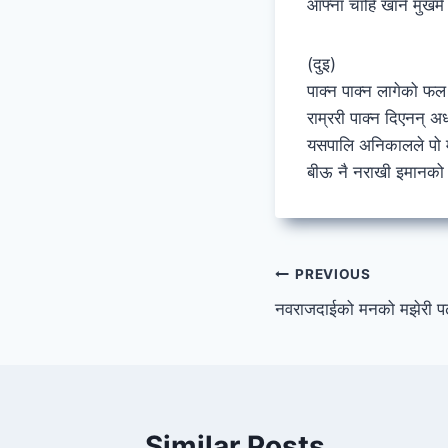
आफ्ना चाहि खाने मुखमैं
(दुइ)
पाक्न पाक्न लागेको फल 
राम्ररी पाक्न दिएनन् अ
यसपालि अनिकालले पो मर
बीऊ नै नराखी इमानको 
Post
PREVIOUS
नवराजदाईको मनको मझेरी पढ्दा
navigation
Similar Posts