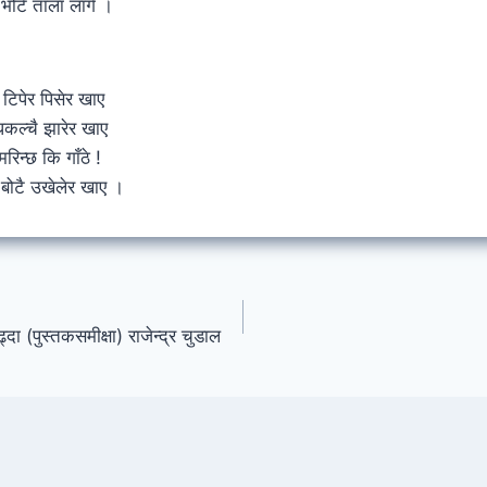
 भोटे ताला लागे ।
टिपेर पिसेर खाए
धकल्चै झारेर खाए
िन्छ कि गाँठे !
बोटै उखेलेर खाए ।
 (पुस्तकसमीक्षा) राजेन्द्र चुडाल