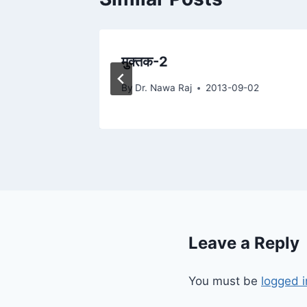
मुक्तक-2
29
By
Dr. Nawa Raj
2013-09-02
Leave a Reply
You must be
logged i