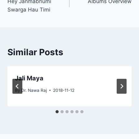
Hey Janmabhumi
Albums Overview
navigation
l
Swarga Hau Timi
a
y
e
r
Similar Posts
Jali Maya
By
Dr. Nawa Raj
2018-11-12