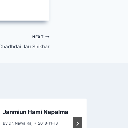
NEXT
Chadhdai Jau Shikhar
Janmiun Hami Nepalma
Mero E
By
Dr. Nawa Raj
2018-11-13
By
Dr. Naw