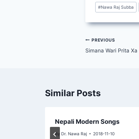
Post
#
Nawa Raj Subba
Tags:
Post
PREVIOUS
Simana Wari Prita Xa 
navigation
Similar Posts
Nepali Modern Songs
22
By
Dr. Nawa Raj
2018-11-10