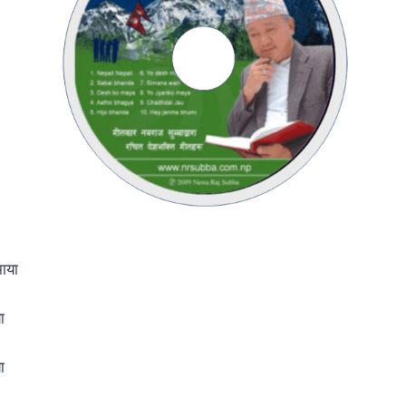
माया
ा
ा