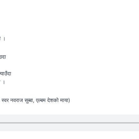
ी ।
उदा
्याउँदा
ा ।
 स्वर नवराज सुब्बा, एल्बम देशको माया)