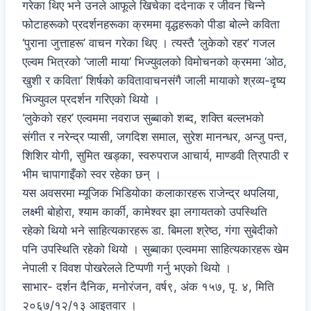
गरेका थिए भने उनले आफूले खिचेका दर्दनाक र जीवन चिन्ने
फोटाहरूको प्रदर्शनहरूका क्रममा वृद्धहरूको पीडा बोल्ने कविता
‘पुराना जुत्ताहरू’ वाचन गरेका थिए । त्यस्तै ‘लुकेको रहर’ गजल
एल्वम भित्रको ‘जाली माया’ भिज्युवलको विमोचनको क्रममा ‘ओठ,
खुशी र कविता’ शिर्षको कवितावाचनसंगै जाली मायाको श्रव्य-दृष्य
भिज्युवल प्रदर्शन गरिएको थियो ।
‘लुकेको रहर’ एल्वममा नवराज सुब्बाको शब्द, शक्ति बल्लभको
संगीत र नरेन्द्र प्यासी, जगदिश समाल, सुरेश मानन्धर, अन्जु पन्त,
शिशिर योगी, सुमित खड्का, स्वरुपराज आचार्य, माण्डवी त्रिपाठी र
भीम चापागाइँको स्वर रहेका छन् ।
यस अवसरमा म्यूजिक भिडियोका कलाकारहरू राजेन्द्र थपलिया,
लक्ष्मी बोहोरा, श्याम कार्की, कामेश्वर झा लगायतको उपस्थिति
रहेको थियो भने साहित्यकारहरू डा. बिमला श्रेष्ठ, गंगा सुबेदीको
पनि उपस्थिति रहेको थियो । सुब्बाका एल्वममा साहित्यकारहरू खेम
नेपाली र विवश पोखरेलले टिप्पणी गर्नु भएको थियो ।
साभार- दर्शन दैनिक, मनोरंजन, वर्ष९, अंक १५७, पृ. ४, मिति
२०६७/१२/१३ आइतवार ।