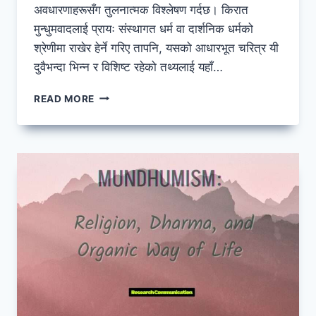
अवधारणाहरूसँग तुलनात्मक विश्लेषण गर्दछ। किरात
मुन्धुमवादलाई प्रायः संस्थागत धर्म वा दार्शनिक धर्मको
श्रेणीमा राखेर हेर्ने गरिए तापनि, यसको आधारभूत चरित्र यी
दुवैभन्दा भिन्न र विशिष्ट रहेको तथ्यलाई यहाँ…
मुन्धुमवाद:
READ MORE
रिलिजन,
धर्म
र
अर्गानिक
पद्धति