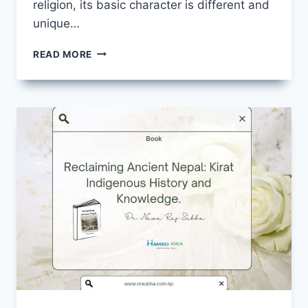
religion, its basic character is different and
unique…
MUNDHUMISM:
READ MORE
BEYOND
RELIGION
AND
DHARMA