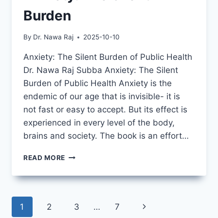
Burden
By
Dr. Nawa Raj
2025-10-10
Anxiety: The Silent Burden of Public Health
Dr. Nawa Raj Subba Anxiety: The Silent
Burden of Public Health Anxiety is the
endemic of our age that is invisible- it is
not fast or easy to accept. But its effect is
experienced in every level of the body,
brains and society. The book is an effort…
ANXIETY:
READ MORE
THE
SILENT
BURDEN
Page
Next
1
2
3
…
7