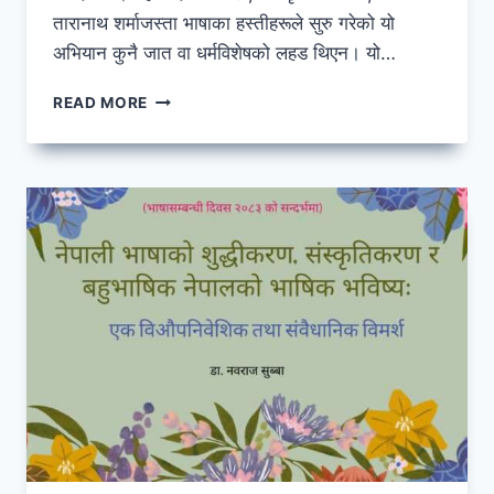
तारानाथ शर्माजस्ता भाषाका हस्तीहरूले सुरु गरेको यो
अभियान कुनै जात वा धर्मविशेषको लहड थिएन। यो…
नेपाली
READ MORE
भाषाको
झर्रो
रूप
र
यसका
रैथाने
जराहरू