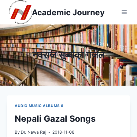
Skip
Academic Journey
to
content
नवराज सुब्बाका गजल
AUDIO MUSIC ALBUMS 6
Nepali Gazal Songs
By
Dr. Nawa Raj
2018-11-08