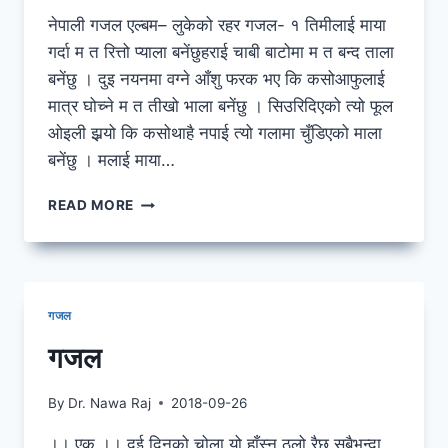
नेपाली गजल एल्बम– लुकेको रहर गजल- १ तिमीलाई माया
गर्दा म त रित्तो प्याला बनेंछुहराई चाबी बाटोमा म त बन्द ताला
बनेंछु । दुइ नयनमा वग्ने आँशु फरक भए कि कसोआफुलाई
मात्र घोच्ने म त तीखो भाला बनेंछु । सिउरिदिएको त्यो फूल
ओइली झर्‍यो कि कसोथाहै नपाई त्यो गलामा चुँडिएको माला
बनेंछु । मलाई माया…
NEPALI
READ MORE
GAZAL
SONGS
गजल
गजल
By
Dr. Nawa Raj
2018-09-26
।। एक ।। दुई दिनको चोला यो हाँस्नु ठूलो रैछ सबैभन्दा