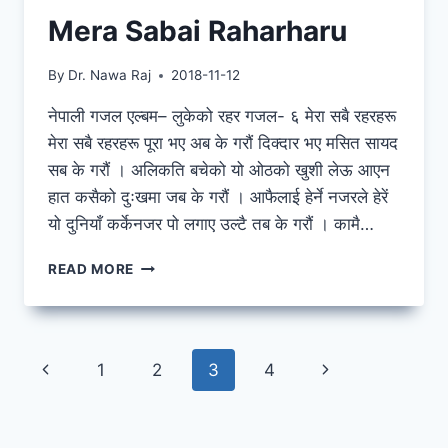
Mera Sabai Raharharu
By
Dr. Nawa Raj
2018-11-12
नेपाली गजल एल्बम– लुकेको रहर गजल- ६ मेरा सबै रहरहरू
मेरा सबै रहरहरू पूरा भए अब के गरौं दिक्दार भए मसित सायद
सब के गरौं । अलिकति बचेको यो ओठको खुशी लेऊ आएन
हात कसैको दुःखमा जब के गरौं । आफैलाई हेर्ने नजरले हेरें
यो दुनियाँ कर्केनजर पो लगाए उल्टै तब के गरौं । कामै…
MERA
READ MORE
SABAI
RAHARHARU
Page
Previous
Next
1
2
3
4
navigation
Page
Page