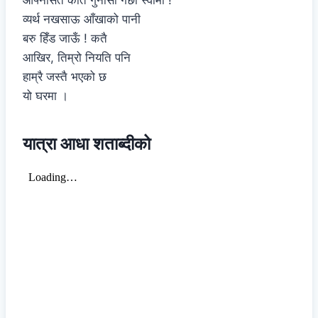
आफ्नैसित कति गुनासा गर्छौ स्वामी !
व्यर्थ नखसाऊ आँखाको पानी
बरु हिँड जाऊँ ! कतै
आखिर, तिम्रो नियति पनि
हाम्रै जस्तै भएको छ
यो घरमा ।
यात्रा आधा शताब्दीको