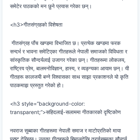
समेटेर पाठकको मन छुने प्रयास गरेका छन्।
<h3>गीतसंग्रहको विशेषता
गीतसंग्रह पाँच खण्डमा विभाजित छ। प्रत्येक खण्डमा फरक
सन्दर्भ र भावना समेटिएका गीतहरूले नेपाली समाजको विविधता र
सांस्कृतिक सौन्दर्यलाई उजागर गरेका छन्। गीतहरूमा लोकलय,
राष्ट्रिय प्रेम, बालमनोविज्ञान, हास्य, र व्यङ्ग्यका आयाम छन्। यी
गीतहरू कालजयी बन्ने विश्वासका साथ साझा प्रकाशनले यो कृति
पाठकमाझ प्रस्तुत गरेको हो।
<h3 style=”background-color:
transparent;”>सहिदलाई-सलाममा गीतकारको दृष्टिकोण
नवराज सुब्बाका गीतहरूमा नेपाली समाज र माटोप्रतिको माया
प्रष्ट देखिन्छ। उनका गीतहरूले हिमालदेखि तराईसम्मका सौन्दर्य,