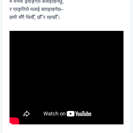
म मनमा ढ्याङ्ग्रो बजाइरहनेछु,
र प्रकृतिले मलाई बताइरहनेछ–
हामी सँगै थियौँ, छौँ र रहन्छौँ।